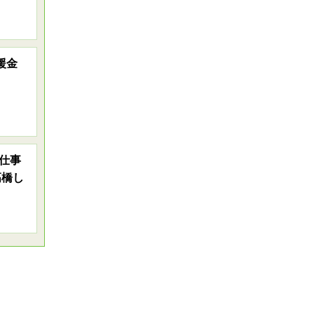
義援金
仕事
高橋し