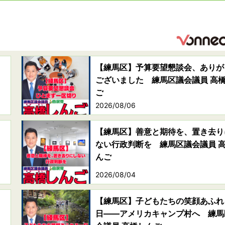
【練馬区】予算要望懇談会、ありが
ございました 練馬区議会議員 高
ご
2026/08/06
【練馬区】善意と期待を、置き去り
ない行政判断を 練馬区議会議員 
んご
2026/08/04
【練馬区】子どもたちの笑顔あふれ
日――アメリカキャンプ村へ 練馬