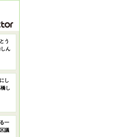
とう
橋しん
にし
高橋し
る一
区議